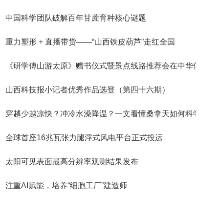
中国科学团队破解百年甘蔗育种核心谜题
重力塑形 + 直播带货——“山西铁皮葫芦”走红全国
《研学傅山游太原》赠书仪式暨景点线路推荐会在中华傅
山西科技报小记者优秀作品选登（第四十六期）
穿越少越凉快？冲冷水澡降温？一文看懂桑拿天如何科学
全球首座16兆瓦张力腿浮式风电平台正式投运
太阳可见表面最高分辨率观测结果发布
注重AI赋能，培养“细胞工厂”建造师