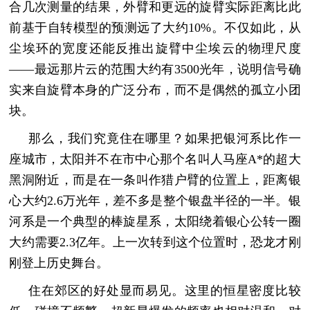
合几次测量的结果，外臂和更远的旋臂实际距离比此
前基于自转模型的预测远了大约10%。不仅如此，从
尘埃环的宽度还能反推出旋臂中尘埃云的物理尺度
——最远那片云的范围大约有3500光年，说明信号确
实来自旋臂本身的广泛分布，而不是偶然的孤立小团
块。
那么，我们究竟住在哪里？如果把银河系比作一
座城市，太阳并不在市中心那个名叫人马座A*的超大
黑洞附近，而是在一条叫作猎户臂的位置上，距离银
心大约2.6万光年，差不多是整个银盘半径的一半。银
河系是一个典型的棒旋星系，太阳绕着银心公转一圈
大约需要2.3亿年。上一次转到这个位置时，恐龙才刚
刚登上历史舞台。
住在郊区的好处显而易见。这里的恒星密度比较