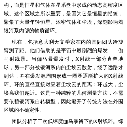
构，而是恒星和气体在星系盘中形成的动态高密度区
域。这个区域之所以重要，是因为它是恒星的摇篮，
聚集了大量年轻恒星、浓密气体和尘埃，深刻影响着
银河系内部的物质循环。
现在，包括意大利天文学家在内的国际团队给旋
臂测了距。他们借助的是宇宙中最剧烈的爆发——伽
马射线暴。当伽马暴爆发时，X射线一部分直奔地
球，另一部分被银河系内的尘埃云散射，绕了远路才
到达，并在爆发源周围形成一圈圈逐渐扩大的X射线
环。环的直径直接对应着尘埃云的距离：环越大，尘
埃离我们越近。这是一种纯粹的几何测量方法，不需
要依赖银河系自转模型，因此避开了传统方法在外围
区域的不确定性。
团队分析了三次低纬度伽马暴留下的X射线环。综