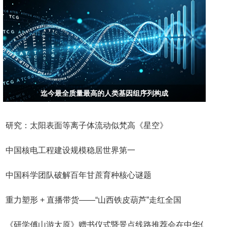
迄今最全质量最高的人类基因组序列构成
研究：太阳表面等离子体流动似梵高《星空》
中国核电工程建设规模稳居世界第一
中国科学团队破解百年甘蔗育种核心谜题
重力塑形 + 直播带货——“山西铁皮葫芦”走红全国
《研学傅山游太原》赠书仪式暨景点线路推荐会在中华傅