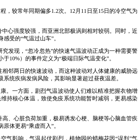
，较常年同期偏多1.2次。12月11日至15日的冷空气为
分中心强度较强，而亚洲北部极涡则相对较弱。同时，近
感受的“气温过山车”。
究发现，“忽冷忽热”的快速气温波动正成为一种需要警
于10%）的事件定义为“极端日际气温变化”。
注相邻两日的快速波动，而这种波动对人体健康的威胁远
吸系统疾病发病风险，其影响显著超过昼夜温差。
健康。一方面，剧烈气温波动使人们难以精准把握衣物增
先维持核心体温，致使免疫系统功能暂时减弱，更易感染
升高、心脏负荷加重，极易诱发心梗、脑梗等心脑血管疾
原体更易“乘虚而入”。
空气影响，气温起伏剧烈，植物园的蜡梅花因“误判”气