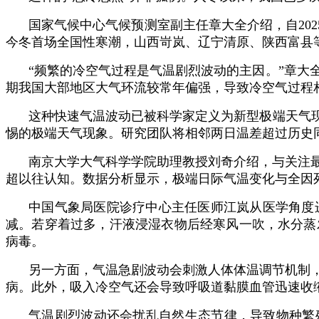
国家气候中心气候预测室副主任章大全介绍，自2025
今冬首场全国性寒潮，山西岢岚、辽宁清原、陕西富县等
“频繁的冷空气过程是气温剧烈波动的主因。”章
期我国大部地区大气环流较常年偏强，导致冷空气过程
这种快速气温波动已被科学家定义为新型极端天气
惕的极端天气现象。研究团队将相邻两日温差超过历史同
南京大学大气科学学院助理教授刘奇介绍，与关注
超以往认知。数据分析显示，极端日际气温变化与全因
中国气象局医院诊疗中心主任医师江岚从医学角度
减。若穿着过多，汗液浸湿衣物后经寒风一吹，水分蒸
病毒。
另一方面，气温急剧波动会刺激人体体温调节机制
病。此外，吸入冷空气还会导致呼吸道黏膜血管迅速收
气温剧烈波动还会扰乱自然生态节律，导致物种繁