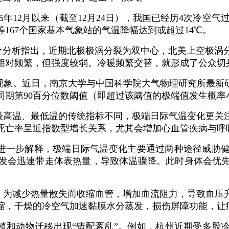
年12月以来（截至12月24日），我国已经历4次冷空气过程
167个国家基本气象站的气温降幅达到或超过14℃。
大全分析指出，近期北极极涡分裂为双中心，北美上空极涡
相对频繁，但强度较弱。冷暖频繁交替，就形成了公众切身
现象。近日，南京大学与中国科学院大气物理研究所最新研
期第90百分位数阈值（即超过该阈值的极端值发生概率小
最高温、最低温的传统指标不同，极端日际气温变化更关
死亡率呈近指数型增长关系，尤其会增加心血管疾病与呼
进一步解释，极端日际气温变化主要通过两种途径威胁
发会迅速带走体表热量，导致体温骤降。此时身体会优
，为减少热量散失而收缩血管，增加血流阻力，导致血压
缩，干燥的冷空气加速黏膜水分蒸发，损伤屏障功能，让病
殖和动物迁移出现“错配紊乱”。例如，杭州近期受多股冷