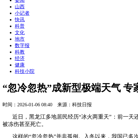
要闻
山西
小记者
快讯
科普
文化
地市
数字报
科教
经济
健康
科技小院
“忽冷忽热”成新型极端天气 
时间：2026-01-06 08:40 来源：科技日报
近日，黑龙江多地居民经历“冰火两重天”：前一
被冻伤甚至死亡。
这样的“忽冷忽热”并非孤例。入冬以来，我国已多