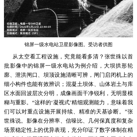
锦屏一级水电站卫星影像图。受访者供图
从太空看工程设施，究竟能看多清？张世殊以首
批影像中的锦屏一级水电站为例介绍，大坝拱形轮
廓、泄洪闸口、坝顶设施清晰可辨，闸门启闭机上的
细小构件也能有效辨识；混凝土坝体、山体岩土与库
区水面回波层次分明，成像画面干净锐利，无明显模
糊与重影。“这样的‘凝视式’精细观测能力，意味着我
们可以对重点设施开展持续、精准的天基诊断。”张
世殊说。影像在分辨率、信噪比、几何保真度和复杂
场景稳定性上的优异表现，充分印证了数字体制在精