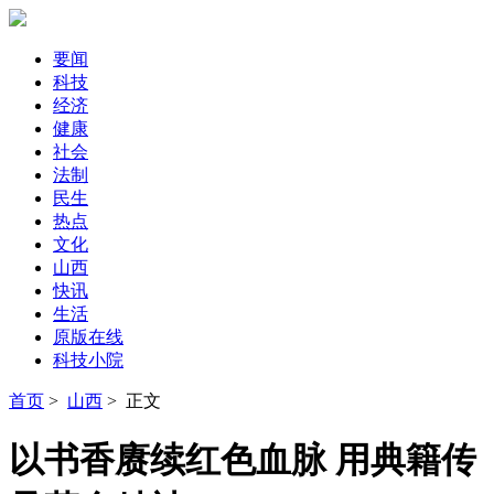
要闻
科技
经济
健康
社会
法制
民生
热点
文化
山西
快讯
生活
原版在线
科技小院
首页
>
山西
> 正文
以书香赓续红色血脉 用典籍传