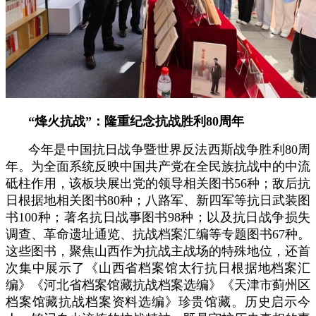
“烽火抗战”：隆重纪念抗战胜利80周年
今年是中国抗日战争暨世界反法西斯战争胜利80周
年。为全面系统反映中国共产党在全民族抗战中的中流
砥柱作用，该板块展出党的领导相关图书56种；敌后抗
日根据地相关图书80种；八路军、新四军等抗日武装图
书100种；著名抗日战事图书98种；以及抗日战争损失
调查、革命遗址通览、抗战档案汇编等专题图书67种。
这些图书，聚焦山西作为抗战主战场的特殊地位，还首
次集中展示了《山西省档案馆太行抗日根据地档案汇
编》《河北省档案馆藏抗战档案选编》《天津市蓟州区
档案馆藏抗战档案资料选编》珍贵馆藏。历史启示今