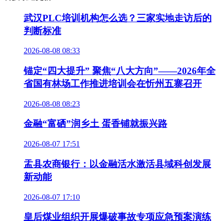
武汉PLC培训机构怎么选？三家实地走访后的
判断标准
2026-08-08 08:33
锚定“四大提升” 聚焦“八大方向”——2026年全
省国有林场工作推进培训会在忻州五寨召开
2026-08-08 08:23
金融“富硒”润乡土 蛋香铺就振兴路
2026-08-07 17:51
盂县农商银行：以金融活水激活县域科创发展
新动能
2026-08-07 17:10
皇后煤业组织开展爆破事故专项应急预案演练