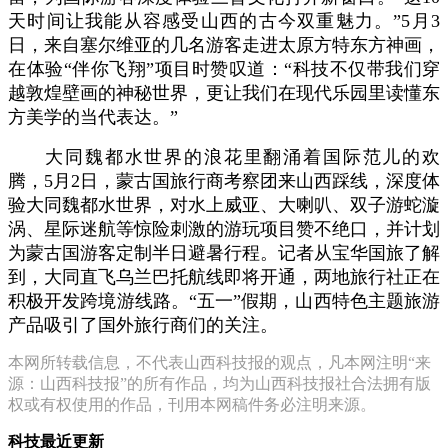
天时间让我能从容感受山西的古今双重魅力。”5月3
日，来自塞尔维亚的几名游客走进太原方特东方神画，
在体验“伴你飞翔”项目时赞叹道：“科技不仅带我们穿
越敦煌壁画的神秘世界，更让我们在现代乐园里读懂东
方美学的当代表达。”
大同魏都水世界的浪花里翻涌着国际范儿的欢
腾，
5月2日，蒙古国旅行商考察团来山西踩线，深度体
验大同魏都水世界，对水上威亚、大喇叭、双子游蛇漩
涡、星际迷航等惊险刺激的游玩项目赞不绝口，并计划
为蒙古国游客定制半日避暑行程。记者从宝华国旅了解
到，大同直飞乌兰巴托航线即将开通，两地旅行社正在
积极开发跨境游线路。“五一”假期，山西特色主题旅游
产品吸引了国外旅行商们的关注。
本网所转载信息，不代表山西科技报的观点，凡本网注明“来
源：山西科技报”的所有作品，均为山西科技报社合法拥有版
权或有权使用的作品，刊用本网稿件务必注明来源。
科技最近更新