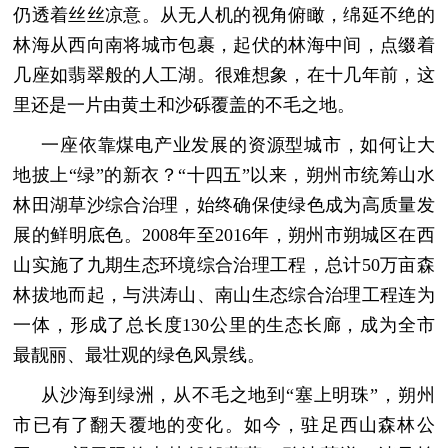
仍透着丝丝凉意。从无人机的视角俯瞰，绵延不绝的
林海从西向南将城市包裹，起伏的林海中间，点缀着
几座如翡翠般的人工湖。很难想象，在十几年前，这
里还是一片由黄土和沙砾覆盖的不毛之地。
一座依靠煤电产业发展的资源型城市，如何让大
地披上“绿”的新衣？“十四五”以来，朔州市统筹山水
林田湖草沙综合治理，始终确保使绿色成为高质量发
展的鲜明底色。2008年至2016年，朔州市朔城区在西
山实施了九期生态环境综合治理工程，总计50万亩森
林拔地而起，与洪涛山、南山生态综合治理工程连为
一体，形成了总长度130公里的生态长廊，成为全市
最靓丽、最壮观的绿色风景线。
从沙海到绿洲，从不毛之地到“塞上明珠”，朔州
市已有了翻天覆地的变化。如今，驻足西山森林公