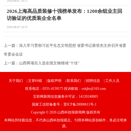
2026-08-07 16:57
2026上海高品质装修十强榜单发布：1200余组业主回
访验证的优质装企全名单
2026-08-07 16:57
上一篇：
深入学习贯彻习近平生态文明思想 省委书记唐登杰主持召开省委
常委会会议
上一篇：
山西两项目入选全国文物领域“十佳”
关于我们
|
文章纠错
|
版权声明
|
联系我们
|
招聘信息
|
工作人员
联系电话：0351-4159175 投诉邮箱：sxkjbs@163.com
互联网新闻信息服务许可证：14120240005
国家工信部备案号：
晋ICP备20000611号-1
Copyright © 2026 山西科技报新闻网 版权所有
本网站所转载信息，不代表山西科技报观点。刊用本网站原创稿件，务必注明来
源。