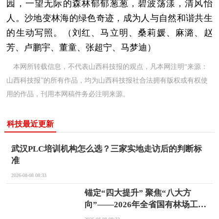
园，一望无际的森林郁郁葱葱，碧波荡漾，清风怡
人。沙地变林海的绿色奇迹，成为人与自然和谐共生
的生动写照。（刘红、马立明、桑莉媛、麻潞、赵
芳、卢鹏宇、董童、张超宁、马梦迪）
本网所转载信息，不代表山西科技报的观点，凡本网注明“来源：
山西科技报”的所有作品，均为山西科技报社合法拥有版权或有权使
用的作品，刊用本网稿件务必注明来源。
科技最近更新
武汉PLC培训机构怎么选？三家实地走访后的判断标
准
2026-08-08 08:33
锚定“四大提升” 聚焦“八大方
向”——2026年全省国有林场工作
推进培训会在忻州五寨召开