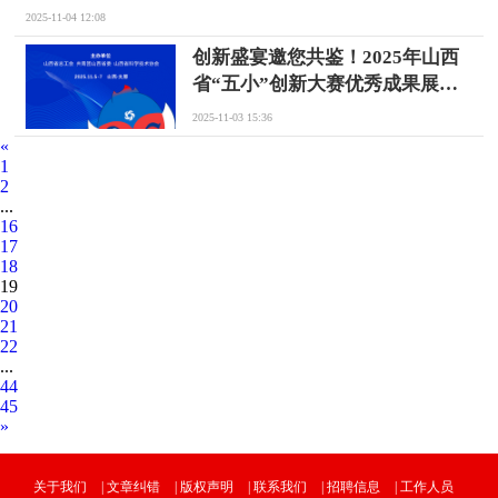
2025-11-04 12:08
创新盛宴邀您共鉴！2025年山西
省“五小”创新大赛优秀成果展即
将盛大启幕
2025-11-03 15:36
«
1
2
...
16
17
18
19
20
21
22
...
44
45
»
关于我们
|
文章纠错
|
版权声明
|
联系我们
|
招聘信息
|
工作人员