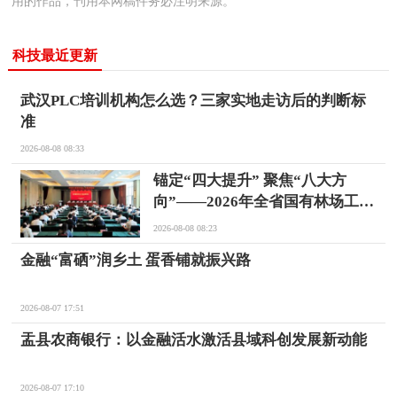
用的作品，刊用本网稿件务必注明来源。
科技最近更新
武汉PLC培训机构怎么选？三家实地走访后的判断标
准
2026-08-08 08:33
锚定“四大提升” 聚焦“八大方
向”——2026年全省国有林场工作
推进培训会在忻州五寨召开
2026-08-08 08:23
金融“富硒”润乡土 蛋香铺就振兴路
2026-08-07 17:51
盂县农商银行：以金融活水激活县域科创发展新动能
2026-08-07 17:10