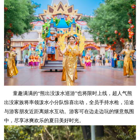
童趣满满的“熊出没泼水巡游”也将限时上线，超人气熊
出没家族将率领泼水小分队惊喜出动，全员手持水枪，沿途
与游客朋友近距离嬉水互动。游客可在边走边玩的惬意氛围
中，尽享冰爽欢乐的夏日美好时光。