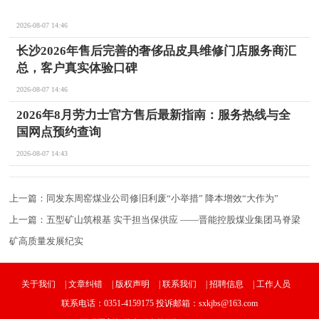
2026-08-07 14:46
长沙2026年售后完善的奢侈品皮具维修门店服务商汇
总，客户真实体验口碑
2026-08-07 14:46
2026年8月劳力士官方售后最新指南：服务热线与全
国网点预约查询
2026-08-07 14:43
上一篇：
同发东周窑煤业公司修旧利废“小举措” 降本增效“大作为”
上一篇：
五型矿山筑根基 实干担当保供应 ——晋能控股煤业集团马脊梁
矿高质量发展纪实
关于我们
|
文章纠错
|
版权声明
|
联系我们
|
招聘信息
|
工作人员
联系电话：0351-4159175 投诉邮箱：sxkjbs@163.com