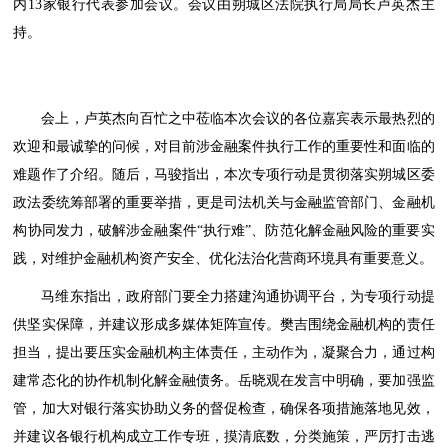
内13家银行代表参加会议。会议由朔城区法院执行局局长卢英杰主
持。
会上，卢英杰向百忙之中莅临本次会议的各位嘉宾表示最热烈的
欢迎和最诚挚的问候，对目前涉金融案件执行工作的重要性和面临的
难题作了介绍。随后，马骏指出，本次专项行动是贯彻落实朔城区委
政法委统筹部署的重要举措，更是司法机关与金融监管部门、金融机
构协同发力，破解涉金融案件“执行难”、防范化解金融风险的重要实
践，对维护金融机构资产安全、优化法治化营商环境具有重要意义。
马维东指出，政府部门要全力搭建沟通协调平台，为专项行动提
供坚实保障，并建议形成多媒体矩阵宣传。樊吉围绕金融机构的责任
担当，提出要压实金融机构主体责任，主动作为，凝聚合力，通过构
建常态化的协作机制化解金融债务。岳晓观在发言中明确，要加强监
管，加大对银行落实协助义务的督促检查，确保各项措施落地见效，
并建议各银行机构成立工作专班，摸清底数，分类施策，严厉打击逃