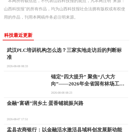
本网所转载信息，不代表山西科技报的观点，凡本网注明“来源：
山西科技报”的所有作品，均为山西科技报社合法拥有版权或有权使
用的作品，刊用本网稿件务必注明来源。
科技最近更新
武汉PLC培训机构怎么选？三家实地走访后的判断标
准
2026-08-08 08:33
锚定“四大提升” 聚焦“八大方
向”——2026年全省国有林场工作
推进培训会在忻州五寨召开
2026-08-08 08:23
金融“富硒”润乡土 蛋香铺就振兴路
2026-08-07 17:51
盂县农商银行：以金融活水激活县域科创发展新动能