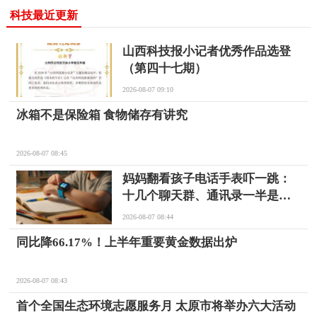
科技最近更新
山西科技报小记者优秀作品选登
（第四十七期）
2026-08-07 09:10
冰箱不是保险箱 食物储存有讲究
2026-08-07 08:45
妈妈翻看孩子电话手表吓一跳：
十几个聊天群、通讯录一半是陌
生人；全部删除后孩子哭诉：“我
2026-08-07 08:44
不被尊重”
同比降66.17%！上半年重要黄金数据出炉
2026-08-07 08:43
首个全国生态环境志愿服务月 太原市将举办六大活动