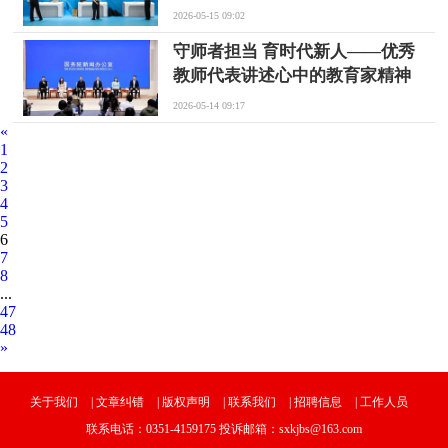
2026-05-15 09:02
守师者担当 育时代新人——优秀
教师代表讲述心中的教育家精神
2026-05-14 09:17
«
1
2
3
4
5
6
7
8
...
47
48
»
关于我们
|
文章纠错
|
版权声明
|
联系我们
|
招聘信息
|
工作人员
联系电话：0351-4159175 投诉邮箱：sxkjbs@163.com