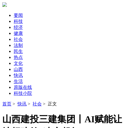
要闻
科技
经济
健康
社会
法制
民生
热点
文化
山西
快讯
生活
原版在线
科技小院
首页
>
快讯
>
社会
> 正文
山西建投三建集团丨AI赋能让