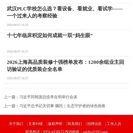
武汉PLC学校怎么选？看设备、看就业、看试学——
一个过来人的考察经验
2026-08-07 16:59
十七年临床积淀如何成就一双“妈生眼”
2026-08-07 16:57
2026上海高品质装修十强榜单发布：1200余组业主回
访验证的优质装企全名单
2026-08-07 16:57
上一篇：
习近平同韩国总统李在明举行会谈
上一篇：
习近平总书记关切事·嘱托｜生态守护者的绿色画卷
关于我们
|
文章纠错
|
版权声明
|
联系我们
|
招聘信息
|
工作人员
联系电话：0351-4159175 投诉邮箱：sxkjbs@163.com