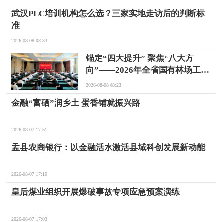
武汉PLC培训机构怎么选？三家实地走访后的判断标
准
2026-08-08 08:33
锚定“四大提升” 聚焦“八大方
向”——2026年全省国有林场工作
推进培训会在忻州五寨召开
2026-08-08 08:23
金融“富硒”润乡土 蛋香铺就振兴路
2026-08-07 17:51
盂县农商银行：以金融活水激活县域科创发展新动能
2026-08-07 17:10
皇后煤业组织开展爆破事故专项应急预案演练
2026-08-07 17:03