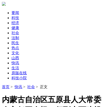
要闻
科技
经济
健康
社会
法制
民生
热点
文化
山西
快讯
生活
原版在线
科技小院
首页
>
快讯
>
社会
> 正文
内蒙古自治区五原县人大常委