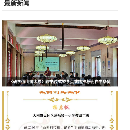
最新新闻
《研学傅山游太原》赠书仪式暨景点线路推荐会在中华傅