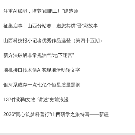
注重AI赋能，培养“细胞工厂”建造师
征集启事丨山西分站赛，邀您共讲“晋”彩故事
山西科技报小记者优秀作品选登（第四十五期）
新方法破解非常规油气“地下迷宫”
脑机接口技术借AI实现脑活动转文字
银河系或存一点七亿个恒星质量黑洞
137件彩陶文物 “讲述”史前浪漫
2026“同心筑梦科普行”山西研学之旅特写——新疆