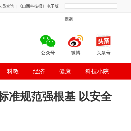
人员查询
|
《山西科技报》电子版
搜索
公众号
微博
头条号
科教
经济
健康
科技小院
标准规范强根基 以安全